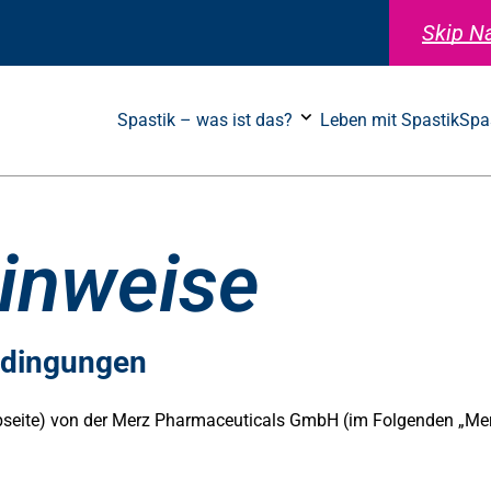
Skip N
Spastik – was ist das?
Leben mit Spastik
Spa
Seitennavigation
inweise
edingungen
eite) von der Merz Pharmaceuticals GmbH (im Folgenden „Merz“