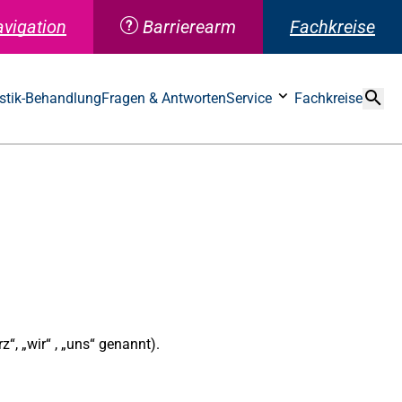
avigation
Barrierearm
Fachkreise
Suche
stik-Behandlung
Fragen & Antworten
Service
Fachkreise
, „wir“ , „uns“ genannt).