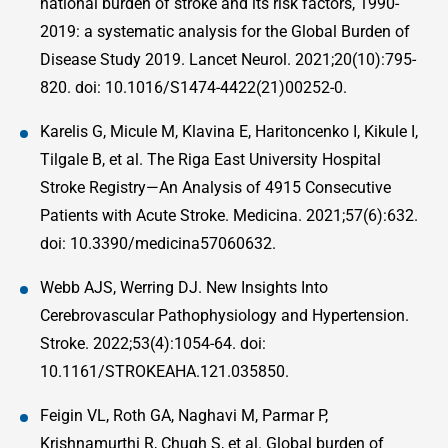
national burden of stroke and its risk factors, 1990-
2019: a systematic analysis for the Global Burden of
Disease Study 2019. Lancet Neurol. 2021;20(10):795-
820. doi: 10.1016/S1474-4422(21)00252-0.
Karelis G, Micule M, Klavina E, Haritoncenko I, Kikule I,
Tilgale B, et al. The Riga East University Hospital
Stroke Registry—An Analysis of 4915 Consecutive
Patients with Acute Stroke. Medicina. 2021;57(6):632.
doi: 10.3390/medicina57060632.
Webb AJS, Werring DJ. New Insights Into
Cerebrovascular Pathophysiology and Hypertension.
Stroke. 2022;53(4):1054-64. doi:
10.1161/STROKEAHA.121.035850.
Feigin VL, Roth GA, Naghavi M, Parmar P,
Krishnamurthi R, Chugh S, et al. Global burden of