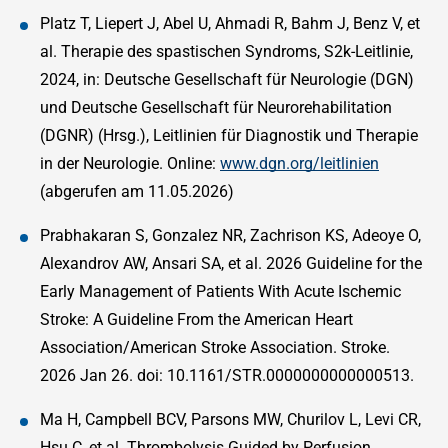
Platz T, Liepert J, Abel U, Ahmadi R, Bahm J, Benz V, et
al. Therapie des spastischen Syndroms, S2k-Leitlinie,
2024, in: Deutsche Gesellschaft für Neurologie (DGN)
und Deutsche Gesellschaft für Neurorehabilitation
(DGNR) (Hrsg.), Leitlinien für Diagnostik und Therapie
in der Neurologie. Online:
www.dgn.org/leitlinien
(abgerufen am 11.05.2026)
Prabhakaran S, Gonzalez NR, Zachrison KS, Adeoye O,
Alexandrov AW, Ansari SA, et al. 2026 Guideline for the
Early Management of Patients With Acute Ischemic
Stroke: A Guideline From the American Heart
Association/American Stroke Association. Stroke.
2026 Jan 26. doi: 10.1161/STR.0000000000000513.
Ma H, Campbell BCV, Parsons MW, Churilov L, Levi CR,
Hsu C, et al. Thrombolysis Guided by Perfusion